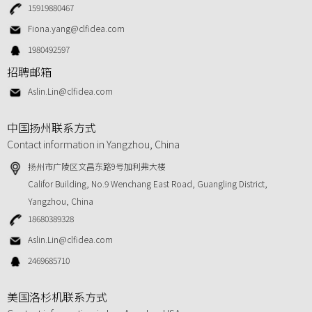
15919880467
Fiona.yang@clfidea.com
1980492597
招聘邮箱
Aslin.Lin@clfidea.com
中国扬州联系方式
Contact information in Yangzhou, China
扬州市广陵区文昌东路9号加利弗大楼
Califor Building, No.9 Wenchang East Road, Guangling District,
Yangzhou, China
18680389328
Aslin.Lin@clfidea.com
2469685710
美国洛杉机联系方式