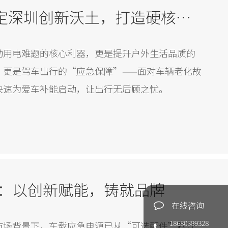
户外电源设计 | 锚定深圳创新沃土，打造硬核爆款产品
动用电难题的核心利器，更是提升户外生活品质的
，更是驾车出行的“应急保障”——面对车辆老化故
快速为爱车补能启动，让出行无后顾之忧。
：以创新赋能，铸就品牌
在线咨询
18680389328
市场背景下，车载应急电源已从“可选配件”跃升