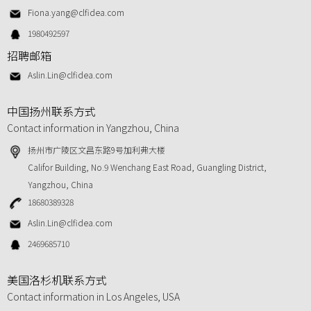
Fiona.yang@clfidea.com
1980492597
招聘邮箱
Aslin.Lin@clfidea.com
中国扬州联系方式
Contact information in Yangzhou, China
扬州市广陵区文昌东路9号加利弗大楼
Califor Building, No.9 Wenchang East Road, Guangling District,
Yangzhou, China
18680389328
Aslin.Lin@clfidea.com
2469685710
美国洛杉机联系方式
Contact information in Los Angeles, USA