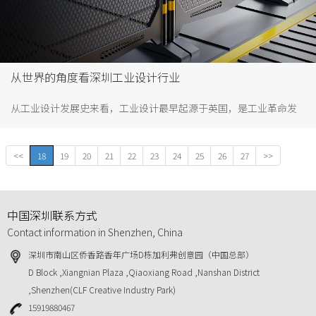
从世界的角度看深圳工业设计行业
从工业设计发展史来看，工业设计最早起源于英国，是工业革命发
展的产物。工业革命以来，机器代替人力提高生产效率，但同时伴
随着一系列问题，产品粗制滥造，缺少视觉价值和人文关怀。而工
<<
18
19
20
21
22
23
24
25
26
27
>>
业设计的诞生，则是来解决这个问题，解决技术与艺术的矛盾。
中国深圳联系方式
Contact information in Shenzhen, China
深圳市南山区侨香路香年广场D栋加利弗创意园（中国总部）
D Block ,Xiangnian Plaza ,Qiaoxiang Road ,Nanshan District
,Shenzhen(CLF Creative Industry Park)
15919880467