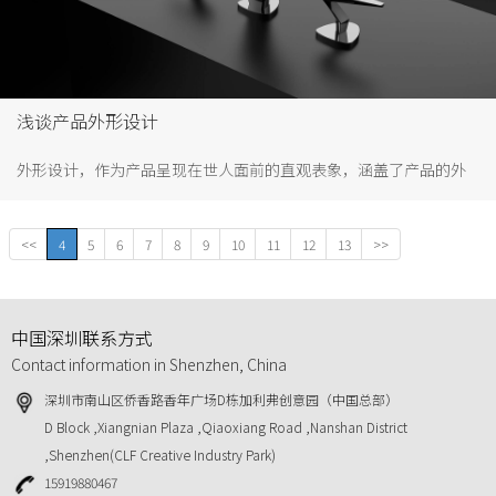
浅谈产品外形设计
外形设计，作为产品呈现在世人面前的直观表象，涵盖了产品的外
部轮廓、独特造型与整体外观特征，也是消费者远距离就能获取的
视觉记忆点。当我们远远望去，首先映入眼帘的便是产品的外形，
<<
4
5
6
7
8
9
10
11
12
13
>>
它率先在消费者心中留下印记。
中国深圳联系方式
Contact information in Shenzhen, China
深圳市南山区侨香路香年广场D栋加利弗创意园（中国总部）
D Block ,Xiangnian Plaza ,Qiaoxiang Road ,Nanshan District
,Shenzhen(CLF Creative Industry Park)
15919880467