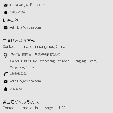
Fiona.yang@clfidea.com
1980492597
招聘邮箱
Aslin.Lin@clfidea.com
中国扬州联系方式
Contact information in Yangzhou, China
扬州市广陵区文昌东路9号加利弗大楼
Califor Building, No.9 Wenchang East Road, Guangling District,
Yangzhou, China
18680389328
Aslin.Lin@clfidea.com
2469685710
美国洛杉机联系方式
Contact information in Los Angeles, USA