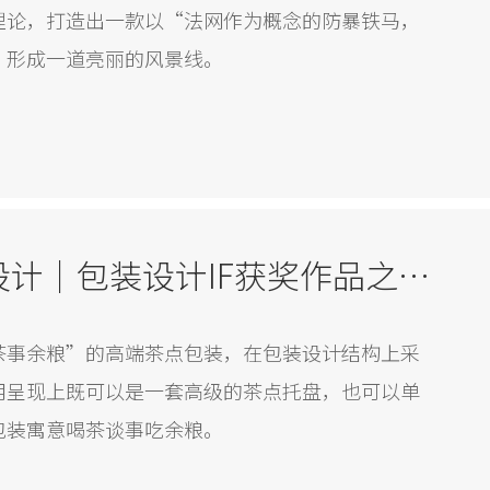
理论，打造出一款以“法网作为概念的防暴铁马，
，形成一道亮丽的风景线。
茶事余粮X加利弗设计｜包装设计IF获奖作品之高端茶点
茶事余粮”的高端茶点包装，在包装设计结构上采
用呈现上既可以是一套高级的茶点托盘，也可以单
包装寓意喝茶谈事吃余粮。