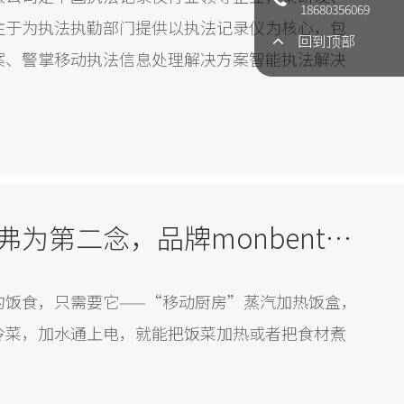
18680356069
注于为执法执勤部门提供以执法记录仪为核心，包
回到顶部
案、警掌移动执法信息处理解决方案智能执法解决
工业设计公司加利弗为第二念，品牌monbento设计的蒸汽饭盒:和欧阳娜娜一起开启健康“自煮”的高端生活方式
的饭食，只需要它——“移动厨房”蒸汽加热饭盒，
冷菜，加水通上电，就能把饭菜加热或者把食材煮