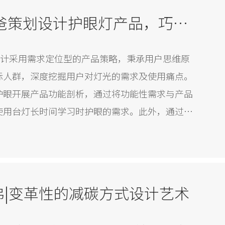
CLF加利弗为眼爸爸策划设计护眼灯产品，巧妙的工业设计手法提升视力保护
设计采用需求定位型的产品策略，秉承用户思维原
标人群，深度挖掘用户对灯光的需求及使用痛点。
护眼开展产品功能剖析，通过将功能性需求与产品
使用台灯长时间学习时护眼的需求。此外，通过智
实现超高均匀度的亮度控制，打造现代化护眼型智
户提供最佳的产品体验。
$加利弗|变革性的减碳方式设计艺术