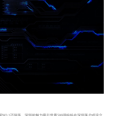
国
NO.1
迈瑞等。
深圳的魅力
吸引世界
500
强纷纷在深圳落户或设立