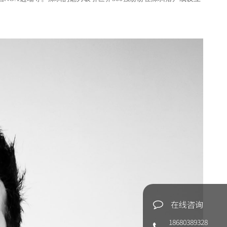
在线咨询
18680389328