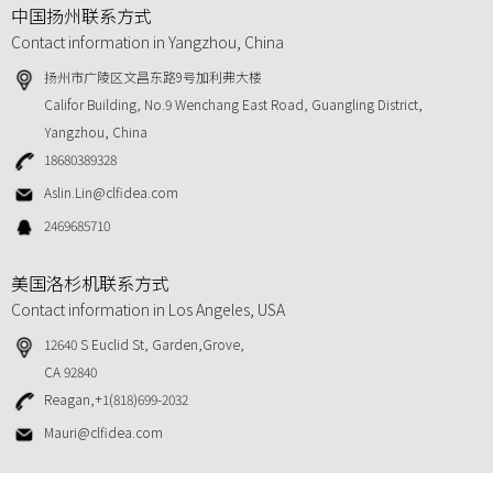
中国扬州联系方式
Contact information in Yangzhou, China
扬州市广陵区文昌东路9号加利弗大楼
Califor Building, No.9 Wenchang East Road, Guangling District,
Yangzhou, China
18680389328
Aslin.Lin@clfidea.com
2469685710
美国洛杉机联系方式
Contact information in Los Angeles, USA
12640 S Euclid St, Garden,Grove,
CA 92840
Reagan,+1(818)699-2032
Mauri@clfidea.com