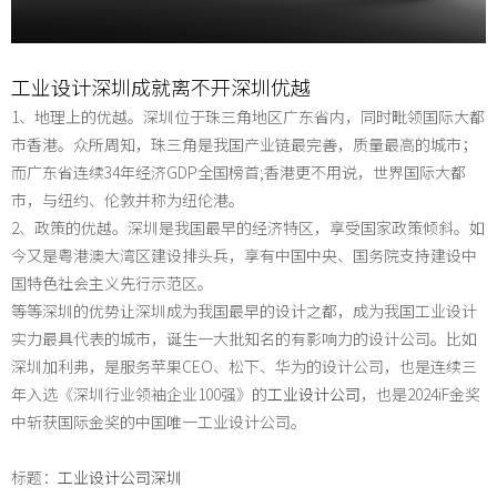
工业设计深圳成就离不开深圳优越
1、地理上的优越。深圳位于珠三角地区广东省内，同时毗领国际大都
市香港。众所周知，珠三角是我国产业链最完善，质量最高的城市；
而广东省连续34年经济GDP全国榜首;香港更不用说，世界国际大都
市，与纽约、伦敦并称为纽伦港。
2、政策的优越。深圳是我国最早的经济特区，享受国家政策倾斜。如
今又是粤港澳大湾区建设排头兵，享有中国中央、国务院支持建设中
国特色社会主义先行示范区。
等等深圳的优势让深圳成为我国最早的设计之都，成为我国工业设计
实力最具代表的城市，诞生一大批知名的有影响力的设计公司。比如
深圳加利弗，是服务苹果CEO、松下、华为的设计公司，也是连续三
年入选《深圳行业领袖企业100强》的
工业设计公司
，也是2024iF金奖
中斩获国际金奖的中国唯一工业设计公司。
标题：
工业设计公司深圳