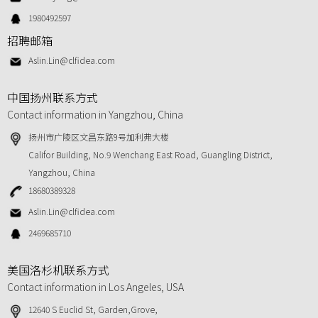
1980492597
招聘邮箱
Aslin.Lin@clfidea.com
中国扬州联系方式
Contact information in Yangzhou, China
扬州市广陵区文昌东路9号加利弗大楼
Califor Building, No.9 Wenchang East Road, Guangling District,
Yangzhou, China
18680389328
Aslin.Lin@clfidea.com
2469685710
美国洛杉机联系方式
Contact information in Los Angeles, USA
12640 S Euclid St, Garden,Grove,