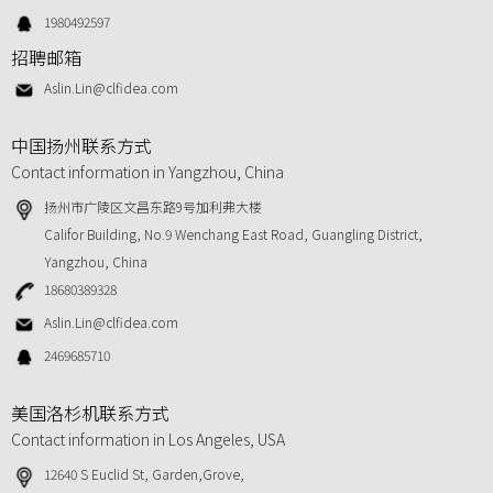
1980492597
招聘邮箱
Aslin.Lin@clfidea.com
中国扬州联系方式
Contact information in Yangzhou, China
扬州市广陵区文昌东路9号加利弗大楼
Califor Building, No.9 Wenchang East Road, Guangling District,
Yangzhou, China
18680389328
Aslin.Lin@clfidea.com
2469685710
美国洛杉机联系方式
Contact information in Los Angeles, USA
12640 S Euclid St, Garden,Grove,